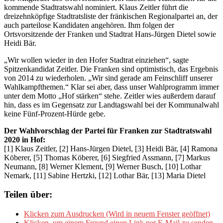
kommende Stadtratswahl nominiert. Klaus Zeitler führt die
dreizehnköpfige Stadtratsliste der fränkischen Regionalpartei an, der
auch parteilose Kandidaten angehören. Ihm folgen der
Ortsvorsitzende der Franken und Stadtrat Hans-Jürgen Dietel sowie
Heidi Bär.
„Wir wollen wieder in den Hofer Stadtrat einziehen“, sagte
Spitzenkandidat Zeitler. Die Franken sind optimistisch, das Ergebnis
von 2014 zu wiederholen. „Wir sind gerade am Feinschliff unserer
Wahlkampfthemen.“ Klar sei aber, dass unser Wahlprogramm immer
unter dem Motto „Hof stärken“ stehe. Zeitler wies außerdem darauf
hin, dass es im Gegensatz zur Landtagswahl bei der Kommunalwahl
keine Fünf-Prozent-Hürde gebe.
Der Wahlvorschlag der Partei für Franken zur Stadtratswahl
2020 in Hof:
[1] Klaus Zeitler, [2] Hans-Jürgen Dietel, [3] Heidi Bär, [4] Ramona
Köberer, [5] Thomas Köberer, [6] Siegfried Assmann, [7] Markus
Neumann, [8] Werner Klement, [9] Werner Busch, [10] Lothar
Nemark, [11] Sabine Hertzki, [12] Lothar Bär, [13] Maria Dietel
Teilen über:
Klicken zum Ausdrucken (Wird in neuem Fenster geöffnet)
Klicken, um einem Freund einen Link per E-Mail zu senden