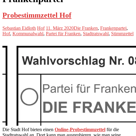
Probestimmzettel Hof
Sebastian Eidloth
Hof
11. März 2020
Die Franken
,
Frankenpartei
,
Hof
,
Kommunalwahl
,
Partei für Franken
,
Stadtratswahl
,
Stimmzettel
Die Stadt Hof bieten einen
Online-Probestimmzettel
für die
Stadtratswahl an. Dort kann man ausprobieren, wie man seine