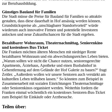
zur Berufsausbildung.
Günstiges Bauland für Familien
Die Stadt müsse die Preise für Bauland für Familien so attraktiv
gestalten, dass diese dauerhaft in Hof ansässig werden können.
Grundstückspreise als „unschlagbarer Standortvorteil“ würde
wiederum auch innovative Firmen und potentielle Investoren
anlocken und neue Zukunftschancen für die Stadt ergeben.
Bezahlbarer Wohnraum, Theaternachmittag, Seniorenkino
und kostenloses Bus-Ticket
Die Franken möchten älteren Menschen mit niedriger Rente
bezahlbaren Wohnraum und ein abwechslungsreiches Leben bieten.
„Warum sollten wir nicht die Chance nutzen, seniorengerechte
Apartments, Ärztehaus, Apotheke und einen Busbahnhof in
Gehentfernung auf dem Gelände der Hof Galerie zu bauen?“ fragt
Zeitler. „Außerdem wollen wir unsere Senioren auch verstärkt am
kulturellen Leben teilhaben lassen.“ So könnten zum Beispiel in
Zusammenarbeit mit sozialen Einrichtungen Theaternachmittage
oder Seniorenkinos organisiert werden. Weiterhin fordern die
Franken einmal wöchentlich ein kostenloses Senioren-Bus-Ticket
zum Beispiel für Einkäufe oder Arztbesuche.
Teilen über: