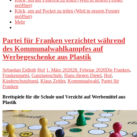
geöffnet)
Klick, um auf Pocket zu teilen (Wird in neuem Fenster
geöffnet)
Mehr
Partei für Franken verzichtet während
des Kommunalwahlkampfes auf
Werbegeschenke aus Plastik
Sebastian Eidloth
Hof
1. März 2020
28. Februar 2020
Die Franken
,
Frankenpartei
,
Ganztagsschule
,
Hans-Jürgen Dietel
,
Hof
,
Kinderschutzbund
,
Klaus Zeitler
,
Kommunalwahl
,
Partei für
Franken
Brettspiele für die Schule und Verzicht auf Werbemittel aus
Plastik