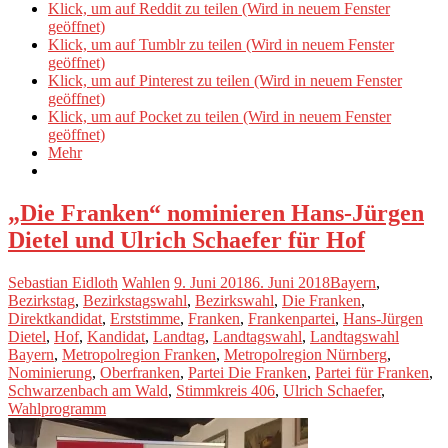
Klick, um auf Reddit zu teilen (Wird in neuem Fenster
geöffnet)
Klick, um auf Tumblr zu teilen (Wird in neuem Fenster
geöffnet)
Klick, um auf Pinterest zu teilen (Wird in neuem Fenster
geöffnet)
Klick, um auf Pocket zu teilen (Wird in neuem Fenster
geöffnet)
Mehr
„Die Franken“ nominieren Hans-Jürgen
Dietel und Ulrich Schaefer für Hof
Sebastian Eidloth
Wahlen
9. Juni 2018
6. Juni 2018
Bayern
,
Bezirkstag
,
Bezirkstagswahl
,
Bezirkswahl
,
Die Franken
,
Direktkandidat
,
Erststimme
,
Franken
,
Frankenpartei
,
Hans-Jürgen
Dietel
,
Hof
,
Kandidat
,
Landtag
,
Landtagswahl
,
Landtagswahl
Bayern
,
Metropolregion Franken
,
Metropolregion Nürnberg
,
Nominierung
,
Oberfranken
,
Partei Die Franken
,
Partei für Franken
,
Schwarzenbach am Wald
,
Stimmkreis 406
,
Ulrich Schaefer
,
Wahlprogramm