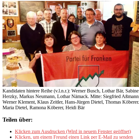
Kandidaten hintere Reihe (v.l.n.r.): Werner Busch, Lothar Bär, Sabine
Herzky, Markus Neumann, Lothar Nämack. Mitte: Siegfried Aßmann
Werner Klement, Klaus Zeitler, Hans-Jürgen Dietel, Thomas Köberer
Maria Dietel, Ramona Köberer, Heidi Bär
Teilen über:
Klicken zum Ausdrucken (Wird in neuem Fenster geöffnet)
Klicken, um einem Freund einen Link per E-Mail zu senden