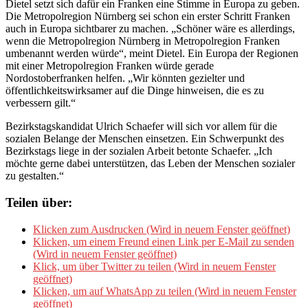
Dietel setzt sich dafür ein Franken eine Stimme in Europa zu geben.
Die Metropolregion Nürnberg sei schon ein erster Schritt Franken
auch in Europa sichtbarer zu machen. „Schöner wäre es allerdings,
wenn die Metropolregion Nürnberg in Metropolregion Franken
umbenannt werden würde“, meint Dietel. Ein Europa der Regionen
mit einer Metropolregion Franken würde gerade
Nordostoberfranken helfen. „Wir könnten gezielter und
öffentlichkeitswirksamer auf die Dinge hinweisen, die es zu
verbessern gilt.“
Bezirkstagskandidat Ulrich Schaefer will sich vor allem für die
sozialen Belange der Menschen einsetzen. Ein Schwerpunkt des
Bezirkstags liege in der sozialen Arbeit betonte Schaefer. „Ich
möchte gerne dabei unterstützen, das Leben der Menschen sozialer
zu gestalten.“
Teilen über:
Klicken zum Ausdrucken (Wird in neuem Fenster geöffnet)
Klicken, um einem Freund einen Link per E-Mail zu senden
(Wird in neuem Fenster geöffnet)
Klick, um über Twitter zu teilen (Wird in neuem Fenster
geöffnet)
Klicken, um auf WhatsApp zu teilen (Wird in neuem Fenster
geöffnet)