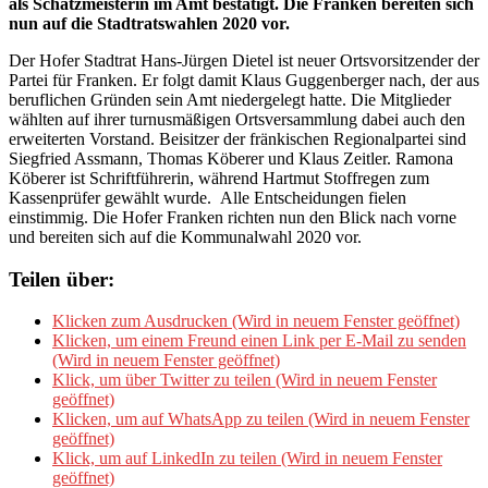
als Schatzmeisterin im Amt bestätigt. Die Franken bereiten sich
nun auf die Stadtratswahlen 2020 vor.
Der Hofer Stadtrat Hans-Jürgen Dietel ist neuer Ortsvorsitzender der
Partei für Franken. Er folgt damit Klaus Guggenberger nach, der aus
beruflichen Gründen sein Amt niedergelegt hatte. Die Mitglieder
wählten auf ihrer turnusmäßigen Ortsversammlung dabei auch den
erweiterten Vorstand. Beisitzer der fränkischen Regionalpartei sind
Siegfried Assmann, Thomas Köberer und Klaus Zeitler. Ramona
Köberer ist Schriftführerin, während Hartmut Stoffregen zum
Kassenprüfer gewählt wurde. Alle Entscheidungen fielen
einstimmig. Die Hofer Franken richten nun den Blick nach vorne
und bereiten sich auf die Kommunalwahl 2020 vor.
Teilen über:
Klicken zum Ausdrucken (Wird in neuem Fenster geöffnet)
Klicken, um einem Freund einen Link per E-Mail zu senden
(Wird in neuem Fenster geöffnet)
Klick, um über Twitter zu teilen (Wird in neuem Fenster
geöffnet)
Klicken, um auf WhatsApp zu teilen (Wird in neuem Fenster
geöffnet)
Klick, um auf LinkedIn zu teilen (Wird in neuem Fenster
geöffnet)