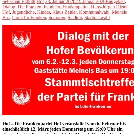
Sebastian Eidloth
Hof
23. Januar 2020
22. Januar 2020
Baugebiet
,
Dialog
,
Die Franken
,
Familien
,
Frankenpartei
,
Hans-Jürgen Dietel
,
Hof
,
Jugendliche
,
Kinder
,
Klaus Zeitler
,
Kommunalwahl
,
Meinels
Bas
,
Partei für Franken
,
Senioren
,
Stadtrat
,
Stadtratswahl
Hof – Die Frankenpartei Hof veranstaltet vom 6. Februar bis
einschließlich 12. März jeden Donnerstag um 19:00 Uhr ein