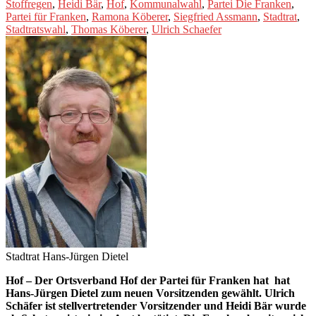
Stoffregen
,
Heidi Bär
,
Hof
,
Kommunalwahl
,
Partei Die Franken
,
Partei für Franken
,
Ramona Köberer
,
Siegfried Assmann
,
Stadtrat
,
Stadtratswahl
,
Thomas Köberer
,
Ulrich Schaefer
Stadtrat Hans-Jürgen Dietel
Hof – Der Ortsverband Hof der Partei für Franken hat hat
Hans-Jürgen Dietel zum neuen Vorsitzenden gewählt. Ulrich
Schäfer ist stellvertretender Vorsitzender und Heidi Bär wurde