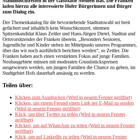
Stammtischtreffen in der Gaststätte Meinels Bas. Die Franken
laden hierzu alle interessierte Hofer Bürgerinnen und Bürger
zum Dialog ein.
Der Themenkatalog für die bevorstehende Stadtratswahl sei breit
gefächert und inhaltlich kein Wunschkonzert, stimmen
Spitzenkandidat Klaus Zeitler und Hans-Jürgen Dietel, Stadtrat und
Ortsvorsitzender der Franken überein. „Besonders Senioren,
Jugendliche und Kinder stehen im Mittelpunkt unseres Programmes,
über das wir noch ausführlich berichten werden“, so Zeitler. Die
Franken haben auch einen verstärkten Fokus auf junge Familien.
Neubaugebiete müssen mit moderaten Grundstückspreisen
ausgewiesen werden, um jungen Familien die Chance zu geben, im
Stadtgebiet Hofs dauerhaft ansässig zu werden.
Teilen über:
Klicken zum Ausdrucken (Wird in neuem Fenster geöffnet)
Klicken, um einem Freund einen Link per E-Mail zu senden
(Wird in neuem Fenster geöffnet)
Klick, um über Twitter zu teilen (Wird in neuem Fenster
geöffnet)
Klicken, um auf WhatsApp zu teilen (Wird in neuem Fenster
geöffnet)
Klick, um auf LinkedIn zu teilen (Wird in neuem Fenster