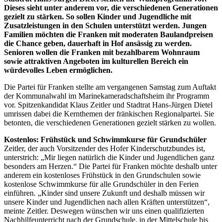
Dieses sieht unter anderem vor, die verschiedenen Generationen
gezielt zu stärken. So sollen Kinder und Jugendliche mit
Zusatzleistungen in den Schulen unterstützt werden. Jungen
Familien möchten die Franken mit moderaten Baulandpreisen
die Chance geben, dauerhaft in Hof ansässig zu werden.
Senioren wollen die Franken mit bezahlbarem Wohnraum
sowie attraktiven Angeboten im kulturellen Bereich ein
würdevolles Leben ermöglichen.
Die Partei für Franken stellte am vergangenen Samstag zum Auftakt
der Kommunalwahl im Marinekameradschaftsheim ihr Programm
vor. Spitzenkandidat Klaus Zeitler und Stadtrat Hans-Jürgen Dietel
umrissen dabei die Kernthemen der fränkischen Regionalpartei. Sie
betonten, die verschiedenen Generationen gezielt stärken zu wollen.
Kostenlos: Frühstück und Schwimmkurse für Grundschüler
Zeitler, der auch Vorsitzender des Hofer Kinderschutzbundes ist,
unterstrich: „Mir liegen natürlich die Kinder und Jugendlichen ganz
besonders am Herzen.“ Die Partei für Franken möchte deshalb unter
anderem ein kostenloses Frühstück in den Grundschulen sowie
kostenlose Schwimmkurse für alle Grundschüler in den Ferien
einführen. „Kinder sind unsere Zukunft und deshalb müssen wir
unsere Kinder und Jugendlichen nach allen Kräften unterstützen“,
meinte Zeitler. Deswegen wünschen wir uns einen qualifizierten
Nachhilfeunterricht nach der Grundschule, in der Mittelschule bis