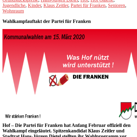
Jugendliche
,
Kinder
,
Klaus Zeitler
,
Partei für Franken
,
Senioren
,
Wohnraum
Wahlkampfauftakt der Partei für Franken
Hof – Die Partei für Franken hat Anfang Februar offiziell den
Wahlkampf eingeläutet. Spitzenkandidat Klaus Zeitler und
Stadtrat Hans-Jürgen Dietel stellten ihr Wahlprogramm vor.