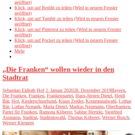
geöffnet)
Klick, um auf Reddit zu teilen (Wird in neuem Fenster
geöffnet)
Klick, um auf Tumblr zu teilen (Wird in neuem Fenster
geöffnet)
Klick, um auf Pinterest zu teilen (Wird in neuem Fenster
geöffnet)
Klick, um auf Pocket zu teilen (Wird in neuem Fenster
geöffnet)
Mehr
„Die Franken“ wollen wieder in den
Stadtrat
Sebastian Eidloth
Hof
2. Januar 2020
28. Dezember 2019
Bayern
,
Die Franken
,
Franken
,
Frankenpartei
,
Hans-Jürgen Dietel
,
Heidi
Bär
,
Hof
,
Kinderschutzbund
,
Klaus Zeitler
,
Kommunalwahl
,
Lothar
Bär
,
Lothar Nemark
,
Maria Dietel
,
Markus Neumann
,
Oberfranken
,
Partei für Franken
,
Ramona Köberer
,
Sabine Hertzki
,
Siegfried
Assmann
,
Stadtrat
,
Stadtratswahl
,
Thomas Köberer
,
Werner Busch
,
Werner Klement