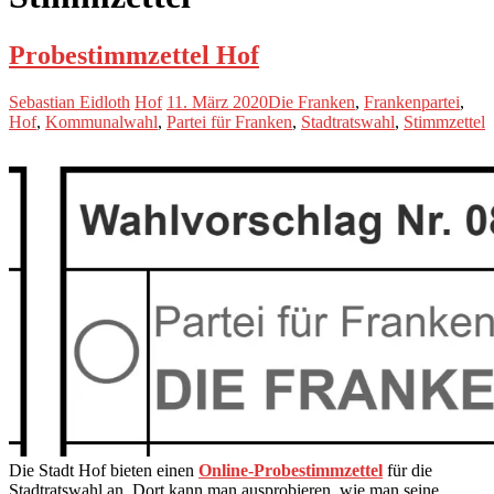
Probestimmzettel Hof
Sebastian Eidloth
Hof
11. März 2020
Die Franken
,
Frankenpartei
,
Hof
,
Kommunalwahl
,
Partei für Franken
,
Stadtratswahl
,
Stimmzettel
Die Stadt Hof bieten einen
Online-Probestimmzettel
für die
Stadtratswahl an. Dort kann man ausprobieren, wie man seine