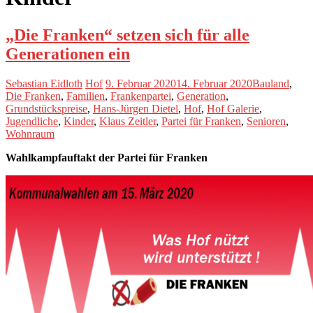
„Die Franken“ setzen sich für alle
Generationen ein
Sebastian Eidloth
Hof
9. Februar 2020
14. Februar 2020
Bauland
,
Die Franken
,
Familien
,
Frankenpartei
,
Generation
,
Grundstückspreise
,
Hans-Jürgen Dietel
,
Hof
,
Hof Galerie
,
Jugendliche
,
Kinder
,
Klaus Zeitler
,
Partei für Franken
,
Senioren
,
Wohnraum
Wahlkampfauftakt der Partei für Franken