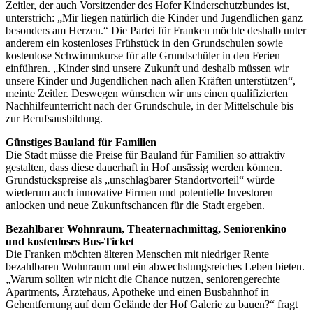
Zeitler, der auch Vorsitzender des Hofer Kinderschutzbundes ist,
unterstrich: „Mir liegen natürlich die Kinder und Jugendlichen ganz
besonders am Herzen.“ Die Partei für Franken möchte deshalb unter
anderem ein kostenloses Frühstück in den Grundschulen sowie
kostenlose Schwimmkurse für alle Grundschüler in den Ferien
einführen. „Kinder sind unsere Zukunft und deshalb müssen wir
unsere Kinder und Jugendlichen nach allen Kräften unterstützen“,
meinte Zeitler. Deswegen wünschen wir uns einen qualifizierten
Nachhilfeunterricht nach der Grundschule, in der Mittelschule bis
zur Berufsausbildung.
Günstiges Bauland für Familien
Die Stadt müsse die Preise für Bauland für Familien so attraktiv
gestalten, dass diese dauerhaft in Hof ansässig werden können.
Grundstückspreise als „unschlagbarer Standortvorteil“ würde
wiederum auch innovative Firmen und potentielle Investoren
anlocken und neue Zukunftschancen für die Stadt ergeben.
Bezahlbarer Wohnraum, Theaternachmittag, Seniorenkino
und kostenloses Bus-Ticket
Die Franken möchten älteren Menschen mit niedriger Rente
bezahlbaren Wohnraum und ein abwechslungsreiches Leben bieten.
„Warum sollten wir nicht die Chance nutzen, seniorengerechte
Apartments, Ärztehaus, Apotheke und einen Busbahnhof in
Gehentfernung auf dem Gelände der Hof Galerie zu bauen?“ fragt