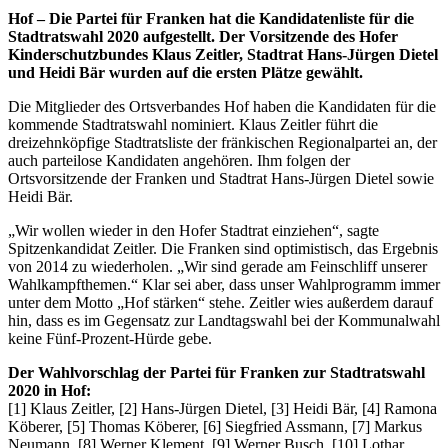
Hof – Die Partei für Franken hat die Kandidatenliste für die
Stadtratswahl 2020 aufgestellt. Der Vorsitzende des Hofer
Kinderschutzbundes Klaus Zeitler, Stadtrat Hans-Jürgen Dietel
und Heidi Bär wurden auf die ersten Plätze gewählt.
Die Mitglieder des Ortsverbandes Hof haben die Kandidaten für die
kommende Stadtratswahl nominiert. Klaus Zeitler führt die
dreizehnköpfige Stadtratsliste der fränkischen Regionalpartei an, der
auch parteilose Kandidaten angehören. Ihm folgen der
Ortsvorsitzende der Franken und Stadtrat Hans-Jürgen Dietel sowie
Heidi Bär.
„Wir wollen wieder in den Hofer Stadtrat einziehen“, sagte
Spitzenkandidat Zeitler. Die Franken sind optimistisch, das Ergebnis
von 2014 zu wiederholen. „Wir sind gerade am Feinschliff unserer
Wahlkampfthemen.“ Klar sei aber, dass unser Wahlprogramm immer
unter dem Motto „Hof stärken“ stehe. Zeitler wies außerdem darauf
hin, dass es im Gegensatz zur Landtagswahl bei der Kommunalwahl
keine Fünf-Prozent-Hürde gebe.
Der Wahlvorschlag der Partei für Franken zur Stadtratswahl
2020 in Hof:
[1] Klaus Zeitler, [2] Hans-Jürgen Dietel, [3] Heidi Bär, [4] Ramona
Köberer, [5] Thomas Köberer, [6] Siegfried Assmann, [7] Markus
Neumann, [8] Werner Klement, [9] Werner Busch, [10] Lothar