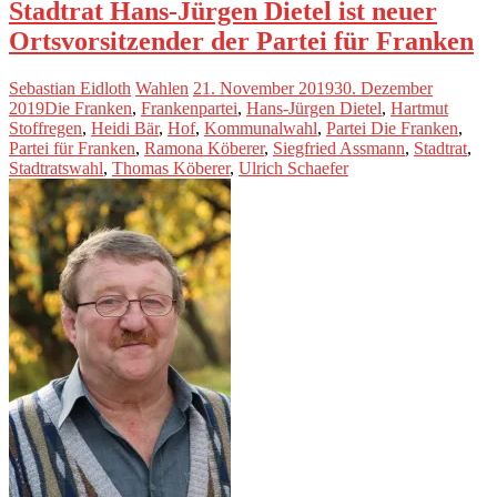
Stadtrat Hans-Jürgen Dietel ist neuer
Ortsvorsitzender der Partei für Franken
Sebastian Eidloth
Wahlen
21. November 2019
30. Dezember
2019
Die Franken
,
Frankenpartei
,
Hans-Jürgen Dietel
,
Hartmut
Stoffregen
,
Heidi Bär
,
Hof
,
Kommunalwahl
,
Partei Die Franken
,
Partei für Franken
,
Ramona Köberer
,
Siegfried Assmann
,
Stadtrat
,
Stadtratswahl
,
Thomas Köberer
,
Ulrich Schaefer