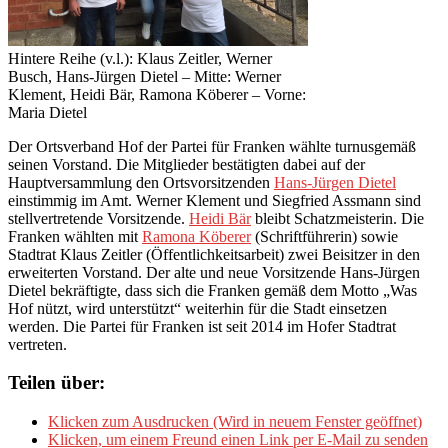
Hintere Reihe (v.l.): Klaus Zeitler, Werner
Busch, Hans-Jürgen Dietel – Mitte: Werner
Klement, Heidi Bär, Ramona Köberer – Vorne:
Maria Dietel
Der Ortsverband Hof der Partei für Franken wählte turnusgemäß
seinen Vorstand. Die Mitglieder bestätigten dabei auf der
Hauptversammlung den Ortsvorsitzenden
Hans-Jürgen Dietel
einstimmig im Amt. Werner Klement und Siegfried Assmann sind
stellvertretende Vorsitzende.
Heidi Bär
bleibt Schatzmeisterin. Die
Franken wählten mit
Ramona Köberer
(Schriftführerin) sowie
Stadtrat Klaus Zeitler (Öffentlichkeitsarbeit) zwei Beisitzer in den
erweiterten Vorstand. Der alte und neue Vorsitzende Hans-Jürgen
Dietel bekräftigte, dass sich die Franken gemäß dem Motto „Was
Hof nützt, wird unterstützt“ weiterhin für die Stadt einsetzen
werden. Die Partei für Franken ist seit 2014 im Hofer Stadtrat
vertreten.
Teilen über:
Klicken zum Ausdrucken (Wird in neuem Fenster geöffnet)
Klicken, um einem Freund einen Link per E-Mail zu senden