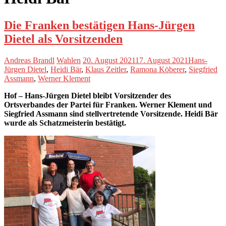
Die Franken bestätigen Hans-Jürgen
Dietel als Vorsitzenden
Andreas Brandl
Wahlen
20. August 2021
17. August 2021
Hans-
Jürgen Dietel
,
Heidi Bär
,
Klaus Zeitler
,
Ramona Köberer
,
Siegfried
Assmann
,
Werner Klement
Hof – Hans-Jürgen Dietel bleibt Vorsitzender des
Ortsverbandes der Partei für Franken. Werner Klement und
Siegfried Assmann sind stellvertretende Vorsitzende. Heidi Bär
wurde als Schatzmeisterin bestätigt.