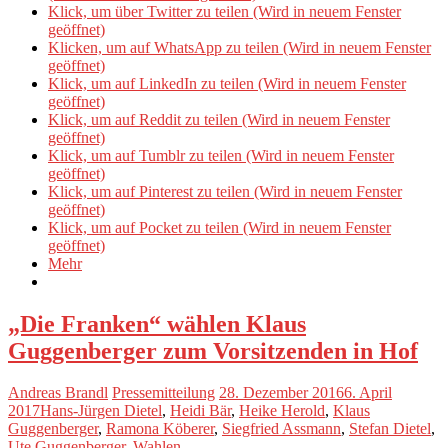
Klick, um über Twitter zu teilen (Wird in neuem Fenster
geöffnet)
Klicken, um auf WhatsApp zu teilen (Wird in neuem Fenster
geöffnet)
Klick, um auf LinkedIn zu teilen (Wird in neuem Fenster
geöffnet)
Klick, um auf Reddit zu teilen (Wird in neuem Fenster
geöffnet)
Klick, um auf Tumblr zu teilen (Wird in neuem Fenster
geöffnet)
Klick, um auf Pinterest zu teilen (Wird in neuem Fenster
geöffnet)
Klick, um auf Pocket zu teilen (Wird in neuem Fenster
geöffnet)
Mehr
„Die Franken“ wählen Klaus
Guggenberger zum Vorsitzenden in Hof
Andreas Brandl
Pressemitteilung
28. Dezember 2016
6. April
2017
Hans-Jürgen Dietel
,
Heidi Bär
,
Heike Herold
,
Klaus
Guggenberger
,
Ramona Köberer
,
Siegfried Assmann
,
Stefan Dietel
,
Ute Guggenberger
,
Wahlen