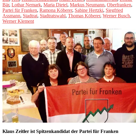
Bär
,
Lothar Nemark
,
Maria Dietel
,
Markus Neumann
,
Oberfranken
,
Partei für Franken
,
Ramona Köberer
,
Sabine Hertzki
,
Siegfried
Assmann
,
Stadtrat
,
Stadtratswahl
,
Thomas Köberer
,
Werner Busch
,
Werner Klement
Klaus Zeitler ist Spitzenkandidat der Partei für Franken