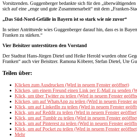
Vorsitzenden. Guggenberger bedankte sich für den „überwältigenden V
sich auf eine „enge und gute Zusammenarbeit“ mit dem „Franken-Stad
„Das Süd-Nord-Gefälle in Bayern ist so stark wie nie zuvor“
In seiner Antrittsrede wies Guggenberger darauf hin, dass es in Baye
Franken zu stärken.“
Vier Beisitzer unterstützen den Vorstand
Der Stadtrat Hans-Jürgen Dietel und Heike Herold wurden ohne Gegen
Franken“ auch vier Beisitzer. Ramona Köberer, Stefan Dietel, Ute Gug
Teilen über:
Klicken zum Ausdrucken (Wird in neuem Fenster geöffnet)
Klicken, um einem Freund einen Link per E-Mail zu senden (Wi
Klick, um über Twitter zu teilen (Wird in neuem Fenster geöffn
Klicken, um auf WhatsApp zu teilen (Wird in neuem Fenster ge
Klick, um auf LinkedIn zu teilen (Wird in neuem Fenster geöffn
Klick, um auf Reddit zu teilen (Wird in neuem Fenster geöffnet
Klick, um auf Tumblr zu teilen (Wird in neuem Fenster geöffne
Klick, um auf Pinterest zu teilen (Wird in neuem Fenster geöffn
Klick, um auf Pocket zu teilen (Wird in neuem Fenster geöffnet
Mehr