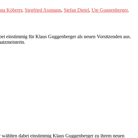
na Köberer
,
Siegfried Assmann
,
Stefan Dietel
,
Ute Guggenberger
,
bei einstimmig für Klaus Guggenberger als neuen Vorsitzenden aus.
atzmeisterin.
er wählten dabei einstimmig Klaus Guggenberger zu ihrem neuen