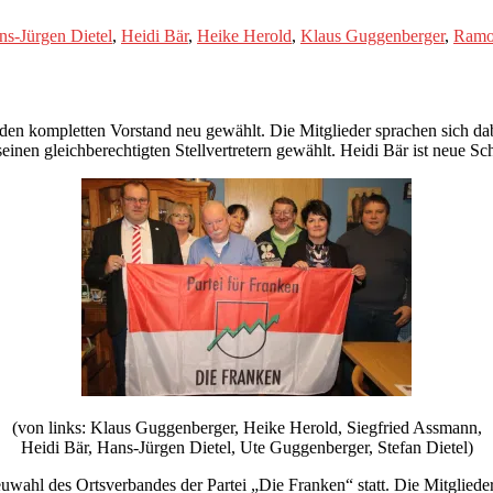
ns-Jürgen Dietel
,
Heidi Bär
,
Heike Herold
,
Klaus Guggenberger
,
Ramo
den kompletten Vorstand neu gewählt. Die Mitglieder sprachen sich da
nen gleichberechtigten Stellvertretern gewählt. Heidi Bär ist neue Sch
(von links: Klaus Guggenberger, Heike Herold, Siegfried Assmann,
Heidi Bär, Hans-Jürgen Dietel, Ute Guggenberger, Stefan Dietel)
wahl des Ortsverbandes der Partei „Die Franken“ statt. Die Mitglied