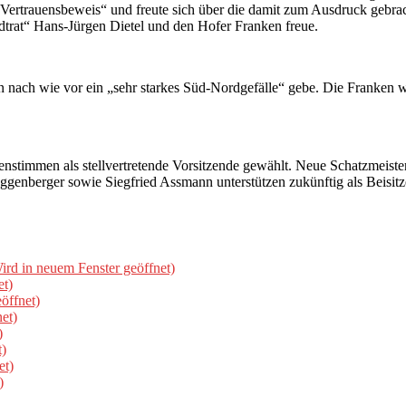
ertrauensbeweis“ und freute sich über die damit zum Ausdruck gebracht
trat“ Hans-Jürgen Dietel und den Hofer Franken freue.
rn nach wie vor ein „sehr starkes Süd-Nordgefälle“ gebe. Die Franken w
stimmen als stellvertretende Vorsitzende gewählt. Neue Schatzmeister
genberger sowie Siegfried Assmann unterstützen zukünftig als Beisitzer
rd in neuem Fenster geöffnet)
et)
öffnet)
et)
)
t)
et)
)