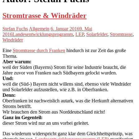
Stromtrasse & Windräder
Stefan Fuchs
Allgemein
6. Januar 2016
9. Mai
2016
Landesentwicklungsprogramm
,
LEP
,
Solarfelder
,
Stromtrasse
,
Windräder
Eine
Stromtrasse durch Franken
hindurch ist zur Zeit das große
Thema.
Aber warum:
weil der Süden (Bayerns) Strom für seine Industrie braucht, die
Jahre zuvor von Franken nach Südbayern gelockt wurden.
Und:
weil die (Süd-) Bayern nicht willens sind, ebenso viele Windräder
und Solarfelder aufzustellen, wie z.B. in Oberfranken.
Denn:
Oberfranken ist nachweislich autark, was die Herkunft alternativen
Stroms betrifft.
Wir brauchen den Strom aus Norddeutschland nicht!
Ganz im Gegenteil:
dieser Strom wird nur an uns vorbei geleitet.
Das wiederum widerspricht ganz klar dem Gleichheitsprinzip, was