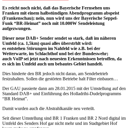
Es reicht noch nicht, daß das Bayerische Fernsehen uns
Franken mit einem halbstündigen Abendprogramm abspeist
(Frankenschau); nein, nun wird uns der Bayerische Seppel-
Funk “BR-Heimat” noch mit 10.000W Sendeleistung
aufgezwungen.
Dieser neue DAB+ Sender sendet so stark, daß im näheren
Umfeld (ca. 1,5km) quasi alles überstrhlt wird:
es entstehen Störungen im Nahfeld wie z.B. bei der
Wetterwarte, im Schlachthof und bei der Bundeswehr;
auch VoIP sei jetzt nach neuesten Erkenntnissen betroffen, da
es sich im Umfeld auch um bebautes Gebiet handelt.
Dies hinderte den BR jedoch nicht daran, am Sendebetrieb
festzuhalten. Sollen die gestörten Betriebe halt Filter einbauen…
Der GAU passierte dann am 28.01.2015 mit der Umstellung auf den
Standard DAB+ und Einführung des Holladrihi-Dudelprogramms
“BR Heimat”.
Damit wurden auch die Abstrahlkanäle neu verteilt.
Seit dieser Umstellung sind BR 1 Franken und BR 2 Nord digital im
Umfeld des Senders Hof gar nicht mehr und im Stadtgebiet Hof