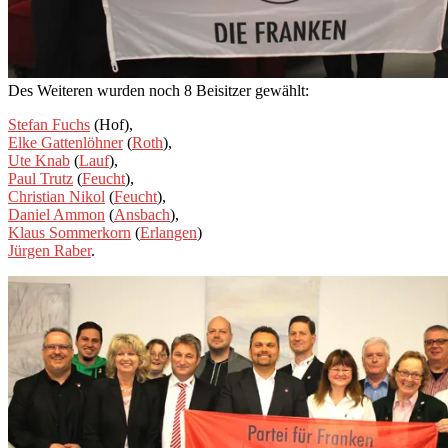
Des Weiteren wurden noch 8 Beisitzer gewählt:
Stefan Fuchs
(Hof),
Elke Gattenlöhner
(
Roth
),
Ute Knab
(
Lauf
),
Paul Trutz
(
Feucht
),
Christian Nikol
(
Feucht
),
Daniel Ammon
(
Ansbach
),
Klaus Sommerkorn
(
Erlangen
)
Jürgen Raber
.