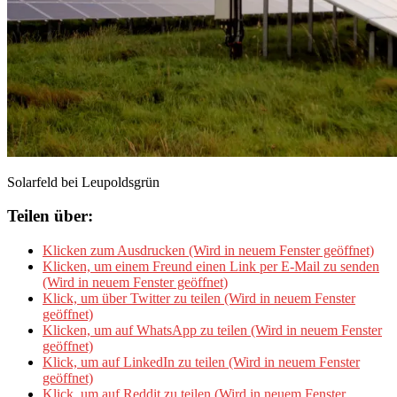
Solarfeld bei Leupoldsgrün
Teilen über:
Klicken zum Ausdrucken (Wird in neuem Fenster geöffnet)
Klicken, um einem Freund einen Link per E-Mail zu senden
(Wird in neuem Fenster geöffnet)
Klick, um über Twitter zu teilen (Wird in neuem Fenster
geöffnet)
Klicken, um auf WhatsApp zu teilen (Wird in neuem Fenster
geöffnet)
Klick, um auf LinkedIn zu teilen (Wird in neuem Fenster
geöffnet)
Klick, um auf Reddit zu teilen (Wird in neuem Fenster