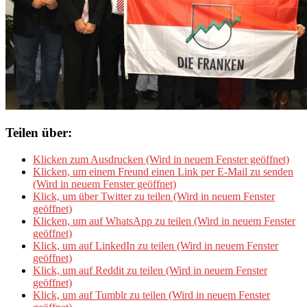
Teilen über:
Klicken zum Ausdrucken (Wird in neuem Fenster geöffnet)
Klicken, um einem Freund einen Link per E-Mail zu senden
(Wird in neuem Fenster geöffnet)
Klick, um über Twitter zu teilen (Wird in neuem Fenster
geöffnet)
Klicken, um auf WhatsApp zu teilen (Wird in neuem Fenster
geöffnet)
Klick, um auf LinkedIn zu teilen (Wird in neuem Fenster
geöffnet)
Klick, um auf Reddit zu teilen (Wird in neuem Fenster
geöffnet)
Klick, um auf Tumblr zu teilen (Wird in neuem Fenster