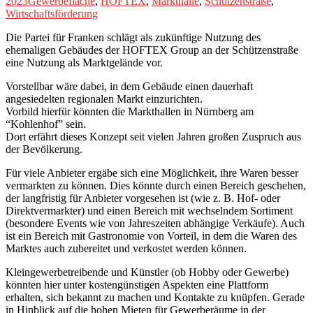
2023
Gewerbefläche
,
HOFTEX
,
Markthalle
,
Schützenstraße
,
Wirtschaftsförderung
Die Partei für Franken schlägt als zukünftige Nutzung des
ehemaligen Gebäudes der HOFTEX Group an der Schützenstraße
eine Nutzung als Marktgelände vor.
Vorstellbar wäre dabei, in dem Gebäude einen dauerhaft
angesiedelten regionalen Markt einzurichten.
Vorbild hierfür könnten die Markthallen in Nürnberg am
“Kohlenhof” sein.
Dort erfährt dieses Konzept seit vielen Jahren großen Zuspruch aus
der Bevölkerung.
Für viele Anbieter ergäbe sich eine Möglichkeit, ihre Waren besser
vermarkten zu können. Dies könnte durch einen Bereich geschehen,
der langfristig für Anbieter vorgesehen ist (wie z. B. Hof- oder
Direktvermarkter) und einen Bereich mit wechselndem Sortiment
(besondere Events wie von Jahreszeiten abhängige Verkäufe). Auch
ist ein Bereich mit Gastronomie von Vorteil, in dem die Waren des
Marktes auch zubereitet und verkostet werden können.
Kleingewerbetreibende und Künstler (ob Hobby oder Gewerbe)
könnten hier unter kostengünstigen Aspekten eine Plattform
erhalten, sich bekannt zu machen und Kontakte zu knüpfen. Gerade
in Hinblick auf die hohen Mieten für Gewerberäume in der