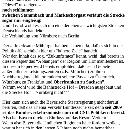
“Diesel” umsteigen –
noch schlimmer:
zwischen Stammbach und Marktschorgast verläuft die Strecke
sogar nur eingleisig!
Und das, obwohl es sich um eine der ehemals wichtigsten Strecken
Deutschlands handelte:
die Verbindung von Nürnberg nach Berlin!
Der aufmerksame Mitbürger hat bereits bemerkt, daß es sich in der
Politik offensichtlich hier um “höhere Ziele” handelt.
Wer den Inhalt des sog. “Zukunftsrates” kennt, weiß, daß bereits in
diesem Papier das “Abhängen” der Region um Hof manifestiert ist.
In diesem Papier wird bereits empfohlen, daß “sich Gebiete
außerhalb der Leistungszentren (z.B. München) zu ihren
Nachbarregionen hin orientieren sollten: Passau zu Österreich,
Würzburg zu Frankfurt und
Oberfranken zu Sachsen”
.
Warum wohl wird die Bahnstrecke Hof – Dresden ausgebaut und
die Strecke Hof – Nürnberg nicht???
Hier kann sich auch die Bayerische Staatsregierung nicht darauf
berufen, daß das Thema Verkehr Bundessache sei; denn
seit 2009
ist das Bundesverkehrsministerium mit CSU-Politikern besetzt
.
Also hat Bayern direkten Einfluss auf das Resort Verkehr!
Wenn also Bayern die ländlichen Regionen hätte fördern wollen,
warum hat sich in den letzten 6 Jahren noch nichts bemerkbar