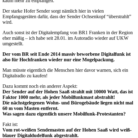
kaum mehr zu empfangen.
Der starke Hofer Sender sorgt nämlich hier in vielen
Empfangsgeräten dafür, dass der Sender Ochsenkopf “überstrahlt”
wird.
Auch sonst ist der Digitalempfang von BR1 Franken in der Region
eher mäßig – ich habe seit 28.01. im Autoradio wieder auf UKW
umgestellt.
Der vom BR seit Ende 2014 massiv beworbene Digitalfunk ist
also für Hochfranken wieder nur eine Mogelpackung.
Man müsste eigentlich die Menschen hier davor warnen, sich ein
Digitalradio zu kaufen!
Dazu kommt noch ein anderer Aspekt:
Der Sender auf der Hohen Saaß strahlt mit 10000 Watt, das ist
Faktor 1000 mehr, als jeder Mobilfunkmast abstrahlt!
Die nächstgelegenen Wohn- und Bürogebäude liegen nicht mal
60 m vom Masten entfernt.
Was sagen dazu eigentlich unsere Mobilfunk-Protestanten?
Fakt ist:
Vom rot-weißen Sendemasten auf der Hohen Saaß wird weiß-
blauer Digitaldudelfunk abgestrahlt.