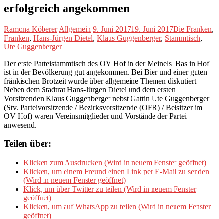
erfolgreich angekommen
Ramona Köberer
Allgemein
9. Juni 2017
19. Juni 2017
Die Franken
,
Franken
,
Hans-Jürgen Dietel
,
Klaus Guggenberger
,
Stammtisch
,
Ute Guggenberger
Der erste Parteistammtisch des OV Hof in der Meinels Bas in Hof
ist in der Bevölkerung gut angekommen. Bei Bier und einer guten
fränkischen Brotzeit wurde über allgemeine Themen diskutiert.
Neben dem Stadtrat Hans-Jürgen Dietel und dem ersten
Vorsitzenden Klaus Guggenberger nebst Gattin Ute Guggenberger
(Stv. Parteivorsitzende / Bezirksvorsitzende (OFR) / Beisitzer im
OV Hof) waren Vereinsmitglieder und Vorstände der Partei
anwesend.
Teilen über:
Klicken zum Ausdrucken (Wird in neuem Fenster geöffnet)
Klicken, um einem Freund einen Link per E-Mail zu senden
(Wird in neuem Fenster geöffnet)
Klick, um über Twitter zu teilen (Wird in neuem Fenster
geöffnet)
Klicken, um auf WhatsApp zu teilen (Wird in neuem Fenster
geöffnet)